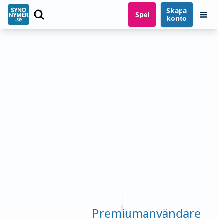
Skapa
Spel
konto
Premiumanvändare