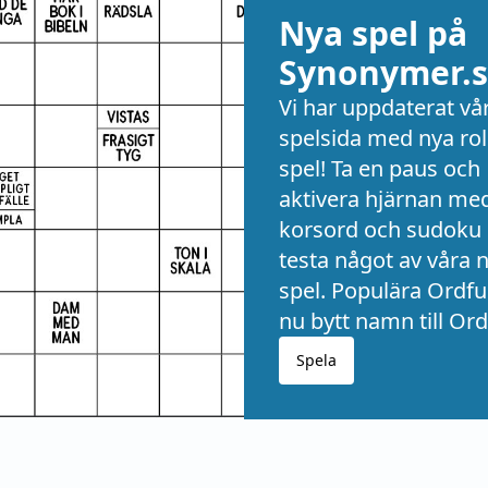
Nya spel på
Synonymer.s
Vi har uppdaterat vå
spelsida med nya rol
spel! Ta en paus och
aktivera hjärnan me
korsord och sudoku 
testa något av våra 
spel. Populära Ordful
nu bytt namn till Ord
Spela