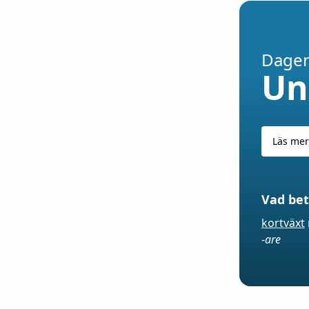
Dagen
Un
Läs mer
Vad bet
kortväxt
-
are