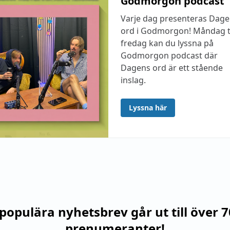
Godmorgon podcast
Varje dag presenteras Dag
ord i Godmorgon! Måndag ti
fredag kan du lyssna på
Godmorgon podcast där
Dagens ord är ett stående
inslag.
Lyssna här
populära nyhetsbrev går ut till över 
prenumeranter!