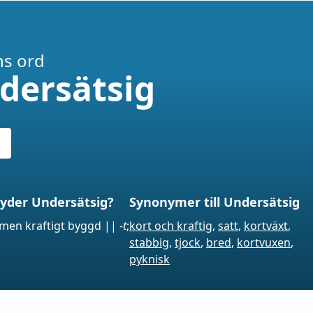
s ord
dersätsig
yder Undersätsig?
Synonymer till Undersätsig
men kraftigt byggd
||
-
t
;
kort och kraftig
,
satt
,
kortväxt
,
stabbig
,
tjock
,
bred
,
kortvuxen
,
pyknisk