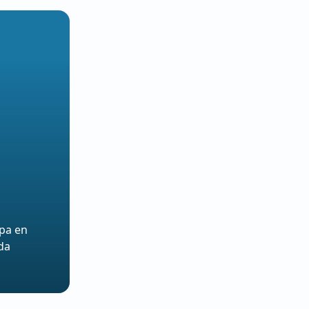
öpa en
da