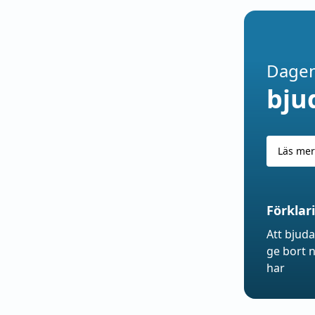
Dagen
bju
Läs mer
Förklar
Att bjud
ge bort 
har