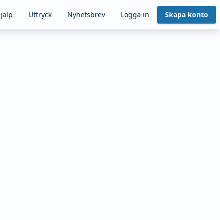
jälp
Uttryck
Nyhetsbrev
Logga in
Skapa konto