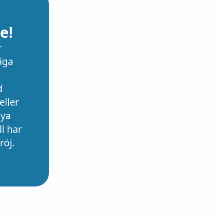
e!
r
iga
d
eller
nya
l har
röj.