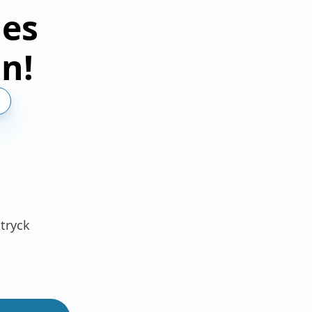
ges
n!
ttryck