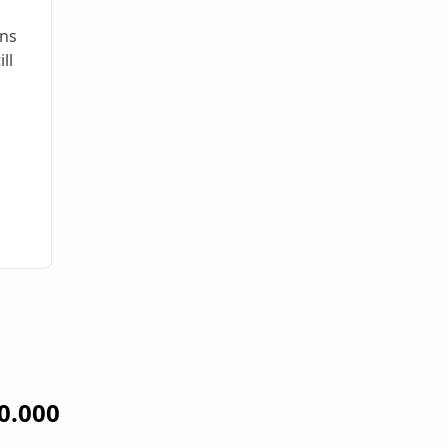
ens
ll
70.000