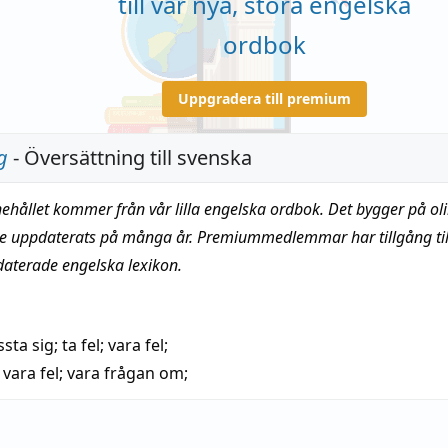
till vår nya, stora engelska
ordbok
Uppgradera till premium
g
- Översättning till svenska
nehållet kommer från vår lilla engelska ordbok. Det bygger på oli
te uppdaterats på många år. Premiummedlemmar har tillgång till
daterade engelska lexikon.
ssta sig
;
ta fel
; vara fel;
)
vara fel;
vara frågan om
;