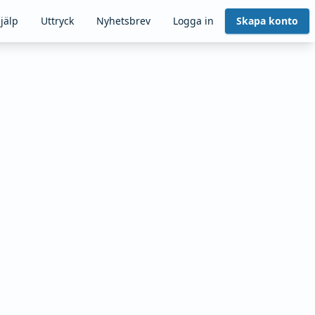
jälp
Uttryck
Nyhetsbrev
Logga in
Skapa konto