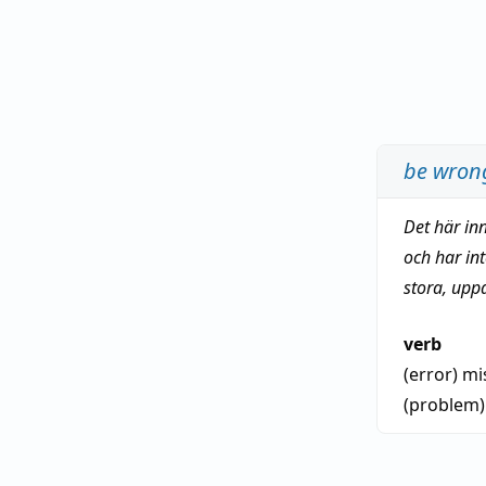
be wron
Det här in
och har in
stora, upp
verb
(error)
mi
(problem