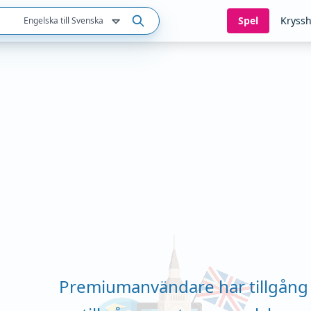
Spel
Kryssh
Engelska till Svenska
Premiumanvändare har tillgång