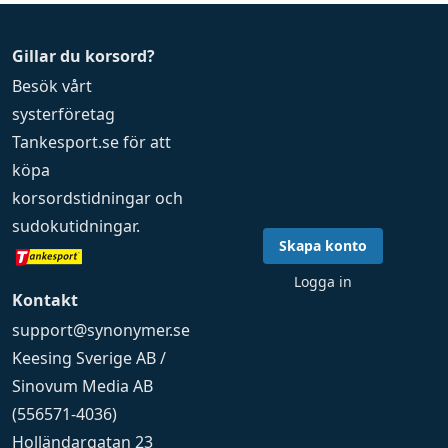
Gillar du korsord?
Besök vårt
systerföretag
Tankesport.se
för att
köpa
korsordstidningar
och
sudokutidningar
.
Skapa konto
Logga in
Kontakt
support@synonymer.se
Keesing Sverige AB /
Sinovum Media AB
(556571-4036)
Holländargatan 23