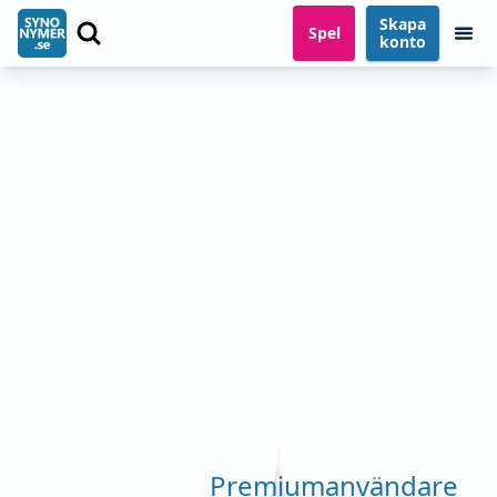
Skapa
Spel
konto
Premiumanvändare