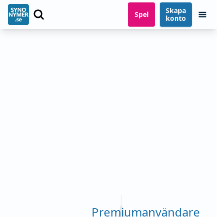
Skapa
Spel
konto
Premiumanvändare