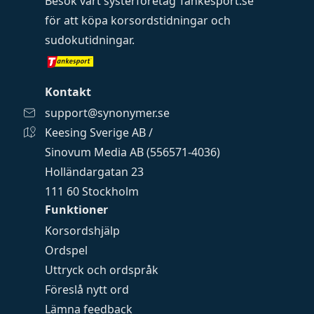
Besök vårt systerföretag
Tankesport.se
för att köpa
korsordstidningar
och
sudokutidningar
.
Kontakt
support@synonymer.se
Keesing Sverige AB /
Sinovum Media AB (556571-4036)
Holländargatan 23
111 60 Stockholm
Funktioner
Korsordshjälp
Ordspel
Uttryck och ordspråk
Föreslå nytt ord
Lämna feedback