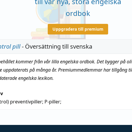
till vår nya, stora engelska
ordbok
Uppgradera till premium
trol pill
- Översättning till svenska
nehållet kommer från vår lilla engelska ordbok. Det bygger på oli
te uppdaterats på många år. Premiummedlemmar har tillgång till
daterade engelska lexikon.
iv
trol)
preventivpiller;
P-piller
;