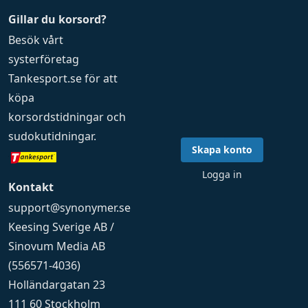
Gillar du korsord?
Besök vårt
systerföretag
Tankesport.se
för att
köpa
korsordstidningar
och
sudokutidningar
.
Skapa konto
Logga in
Kontakt
support@synonymer.se
Keesing Sverige AB /
Sinovum Media AB
(556571-4036)
Holländargatan 23
111 60 Stockholm