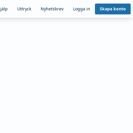
jälp
Uttryck
Nyhetsbrev
Logga in
Skapa konto