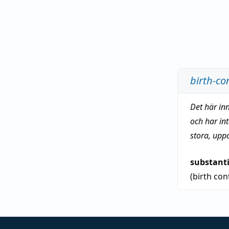
birth-con
Det här in
och har in
stora, upp
substant
(birth con