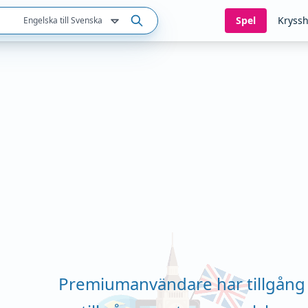
Spel
Kryssh
Engelska till Svenska
Premiumanvändare har tillgång