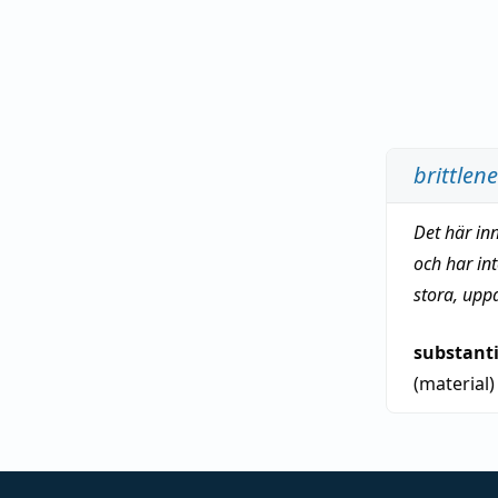
brittlen
Det här in
och har in
stora, upp
substant
(material