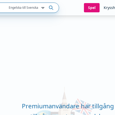
Spel
Kryssh
Engelska till Svenska
Premiumanvändare har tillgång