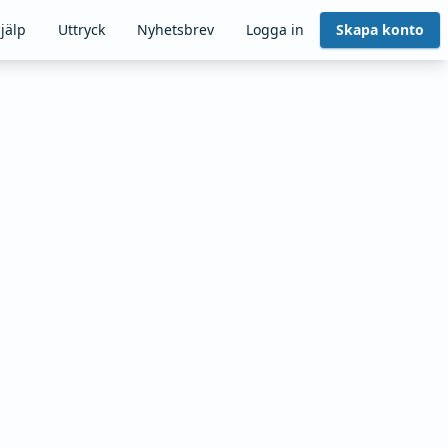
jälp
Uttryck
Nyhetsbrev
Logga in
Skapa konto