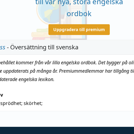
till vår nya, stora engelska
ordbok
Uppgradera till premium
ess
- Översättning till svenska
nehållet kommer från vår lilla engelska ordbok. Det bygger på oli
te uppdaterats på många år. Premiummedlemmar har tillgång till
daterade engelska lexikon.
iv
)
sprödhet
;
skörhet
;