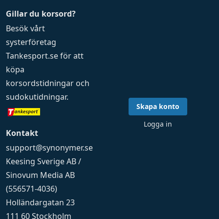
Gillar du korsord?
Besök vårt
systerföretag
Tankesport.se
för att
köpa
korsordstidningar
och
sudokutidningar
.
Skapa konto
Logga in
Kontakt
support@synonymer.se
Keesing Sverige AB /
Sinovum Media AB
(556571-4036)
Holländargatan 23
111 60 Stockholm