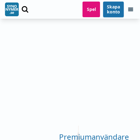
Skapa
Spel
konto
Premiumanvändare