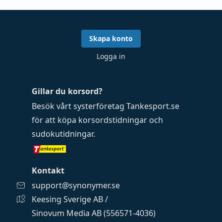
Skapa konto
Logga in
Gillar du korsord?
Besök vårt systerföretag
Tankesport.se
för att köpa
korsordstidningar
och
sudokutidningar
.
Kontakt
support@synonymer.se
Keesing Sverige AB /
Sinovum Media AB (556571-4036)