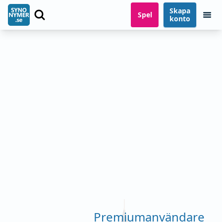
Skapa
Spel
konto
Premiumanvändare