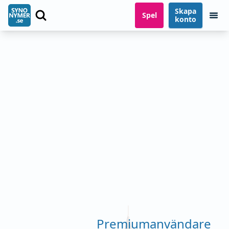
Skapa
Spel
konto
Premiumanvändare