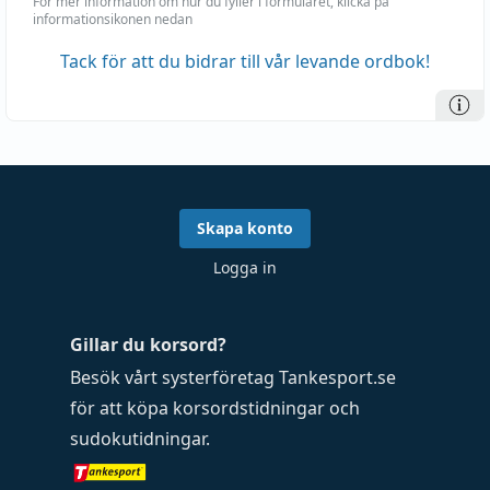
För mer information om hur du fyller i formuläret, klicka på
informationsikonen nedan
Tack för att du bidrar till vår levande ordbok!
Skapa konto
Logga in
Gillar du korsord?
Besök vårt systerföretag
Tankesport.se
för att köpa
korsordstidningar
och
sudokutidningar
.