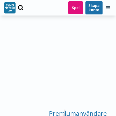
Skapa
Spel
konto
Premiumanvändare