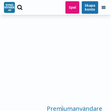
Skapa
Spel
konto
Premiumanvändare