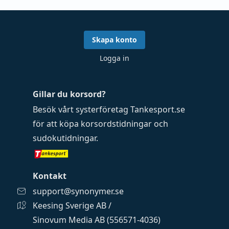
Skapa konto
Logga in
Gillar du korsord?
Besök vårt systerföretag
Tankesport.se
för att köpa
korsordstidningar
och
sudokutidningar
.
Kontakt
support@synonymer.se
Keesing Sverige AB /
Sinovum Media AB (556571-4036)