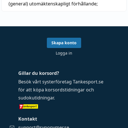
(general)
utomäktenskapligt förhållande;
Skapa konto
Logga in
Gillar du korsord?
Besök vårt systerföretag
Tankesport.se
för att köpa
korsordstidningar
och
sudokutidningar
.
Kontakt
support@synonymer.se