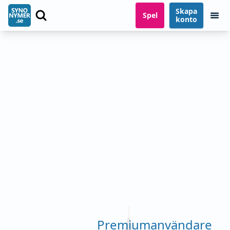
Skapa
Spel
konto
Premiumanvändare