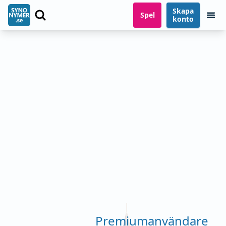
Skapa
Spel
konto
Premiumanvändare