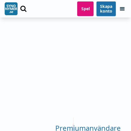
Skapa
Spel
konto
Premiumanvändare