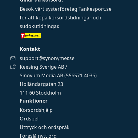
Besök vårt systerföretag
Tankesport.se
för att köpa
korsordstidningar
och
sudokutidningar
.
Kontakt
support@synonymer.se
Keesing Sverige AB /
Sinovum Media AB (556571-4036)
Holländargatan 23
111 60 Stockholm
Funktioner
Korsordshjälp
Ordspel
Uttryck och ordspråk
Föreslå nytt ord