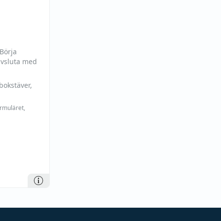
 Börja
avsluta med
bokstäver,
ormuläret,