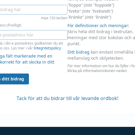
"hoppa" (inte "hoppade")
"tveka" (inte "tvekande")
"kränka" (inte "kränkt")
max 150 tecken
ss (frivilligt)
För definitioner och meningar:
Skriv hela ditt bidrag i textrutan.
meningar med stor bokstav och 
la i din e-postadress godkänner du att
punkt.
s oss. Läs mer i vår
Integritetspolicy
Ditt bidrag
kan endast innehålla 
liga fält markerade med en
mellanslag och skiljetecken.
 korrekt för att skicka in ditt
För mer information om hur du fyller i f
klicka på informationsikonen nedan
 ditt bidrag
Tack för att du bidrar till vår levande ordbok!