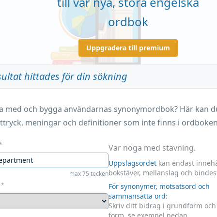
till vår nya, stora engelska
ordbok
Uppgradera till premium
sultat hittades för din sökning
ara med och bygga användarnas synonymordbok? Här kan du 
ttryck, meningar och definitioner som inte finns i ordboken
*
Var noga med stavning.
Uppslagsordet
kan endast innehå
bokstäver, mellanslag och bindes
max 75 tecken
*
För synonymer, motsatsord och
sammansatta ord:
Skriv ditt bidrag i grundform oc
form, se exempel nedan.