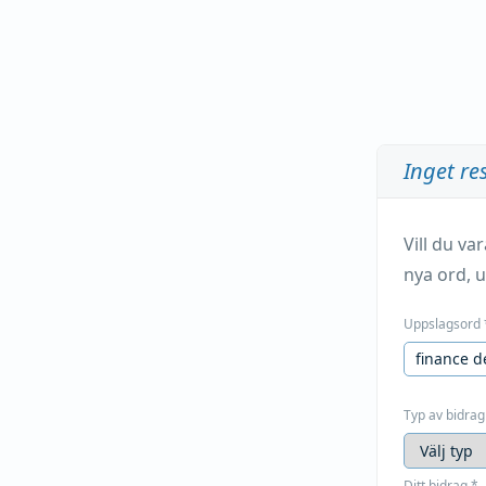
Inget re
Vill du v
nya ord, u
Uppslagsord
Typ av bidrag
Ditt bidrag
*