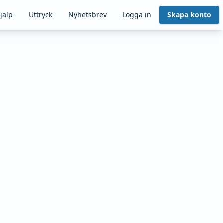
jälp
Uttryck
Nyhetsbrev
Logga in
Skapa konto