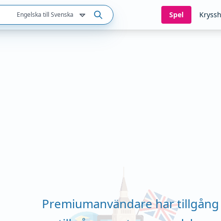
Spel
Kryssh
Engelska till Svenska
Premiumanvändare har tillgång