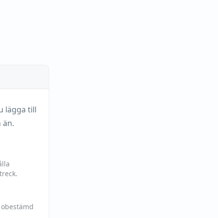
lägga till
 än.
lla
treck.
h obestämd