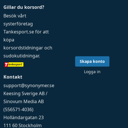
Gillar du korsord?
Besök vårt
systerföretag
Tankesport.se
för att
köpa
korsordstidningar
och
sudokutidningar
.
Skapa konto
Logga in
Kontakt
support@synonymer.se
Keesing Sverige AB /
Sinovum Media AB
(556571-4036)
Holländargatan 23
111 60 Stockholm