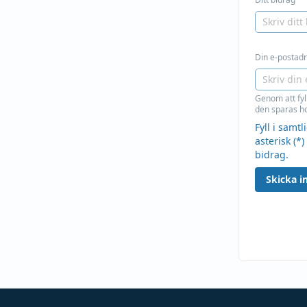
Din e-postadre
Genom att fyl
den sparas ho
Fyll i samt
asterisk (*)
bidrag.
Skicka in