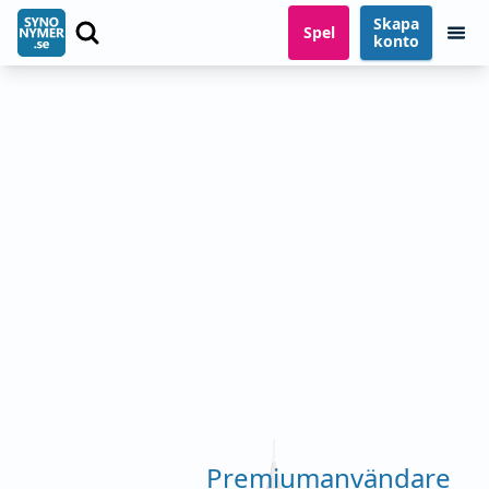
Skapa
Spel
konto
Premiumanvändare