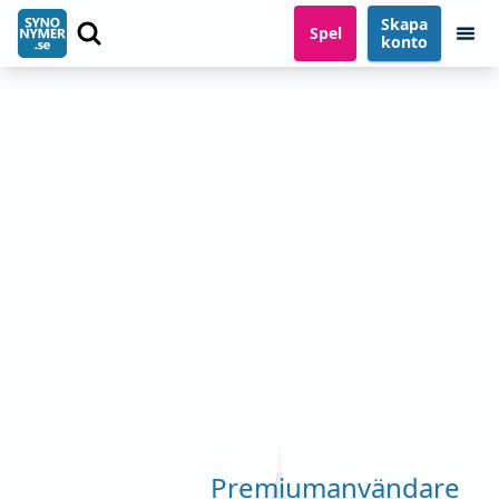
Skapa
Spel
konto
Premiumanvändare