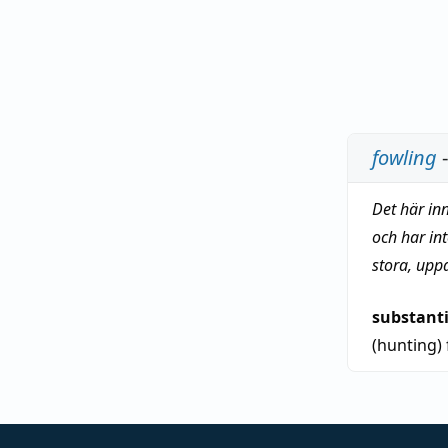
fowling
-
Det här in
och har in
stora, upp
substant
(hunting)