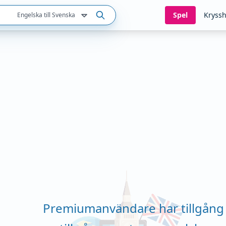
Spel
Kryssh
Engelska till Svenska
Premiumanvändare har tillgång