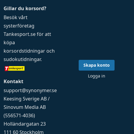
Gillar du korsord?
Besök vårt
systerföretag
Tankesport.se
för att
köpa
korsordstidningar
och
sudokutidningar
.
Skapa konto
Logga in
Kontakt
support@synonymer.se
Keesing Sverige AB /
Sinovum Media AB
(556571-4036)
Holländargatan 23
111 60 Stockholm