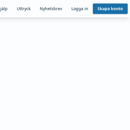
jälp
Uttryck
Nyhetsbrev
Logga in
Skapa konto