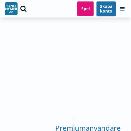
Skapa
Spel
konto
Premiumanvändare