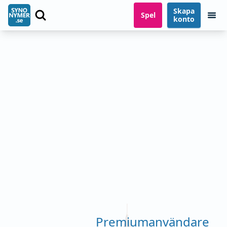
Skapa
Spel
konto
Premiumanvändare