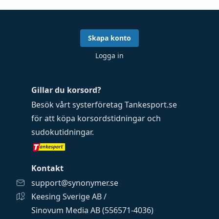
Skapa konto
Logga in
Gillar du korsord?
Besök vårt systerföretag
Tankesport.se
för att köpa
korsordstidningar
och
sudokutidningar
.
Kontakt
support@synonymer.se
Keesing Sverige AB /
Sinovum Media AB (556571-4036)