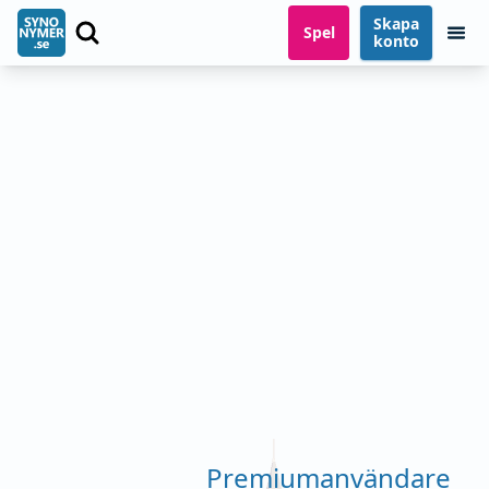
Skapa
Spel
konto
Premiumanvändare