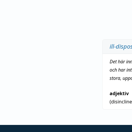
ill-disp
Det här in
och har in
stora, upp
adjektiv
(disinclin