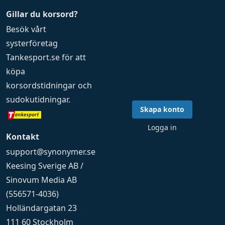
Gillar du korsord?
Besök vårt
systerföretag
Tankesport.se
för att
köpa
korsordstidningar
och
sudokutidningar
.
Skapa konto
Logga in
Kontakt
support@synonymer.se
Keesing Sverige AB /
Sinovum Media AB
(556571-4036)
Holländargatan 23
111 60 Stockholm