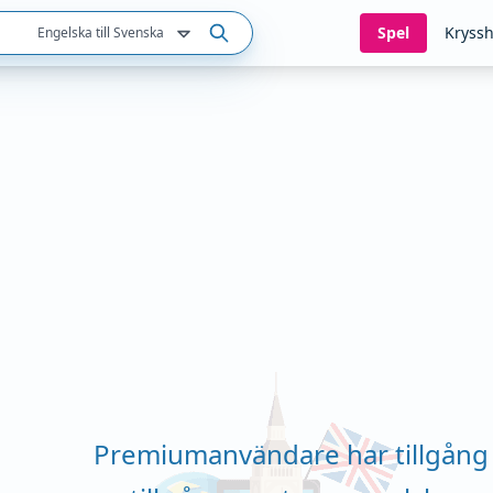
Spel
Kryssh
Engelska till Svenska
Premiumanvändare har tillgång