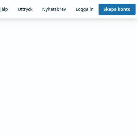
jälp
Uttryck
Nyhetsbrev
Logga in
Skapa konto