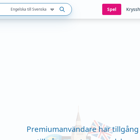
Spel
Kryssh
Engelska till Svenska
Premiumanvändare har tillgång