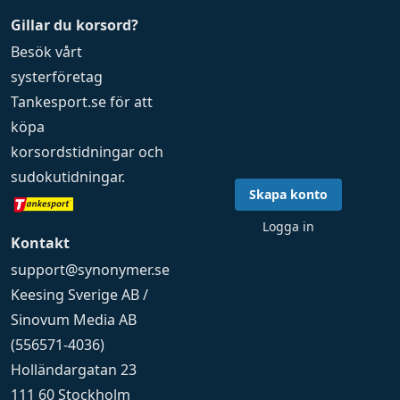
Gillar du korsord?
Besök vårt
systerföretag
Tankesport.se
för att
köpa
korsordstidningar
och
sudokutidningar
.
Skapa konto
Logga in
Kontakt
support@synonymer.se
Keesing Sverige AB /
Sinovum Media AB
(556571-4036)
Holländargatan 23
111 60 Stockholm