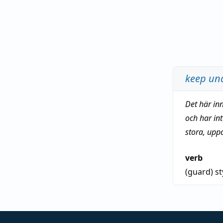
keep und
Det här in
och har in
stora, upp
verb
(guard)
st