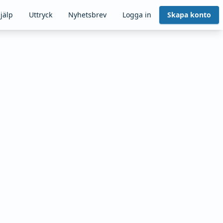
jälp
Uttryck
Nyhetsbrev
Logga in
Skapa konto