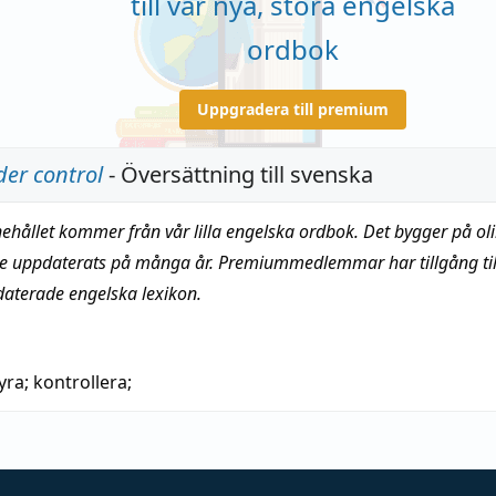
till vår nya, stora engelska
ordbok
Uppgradera till premium
er control
- Översättning till svenska
nehållet kommer från vår lilla engelska ordbok. Det bygger på oli
te uppdaterats på många år. Premiummedlemmar har tillgång till
daterade engelska lexikon.
yra
;
kontrollera
;