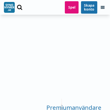
Skapa
Spel
konto
Premiumanvändare