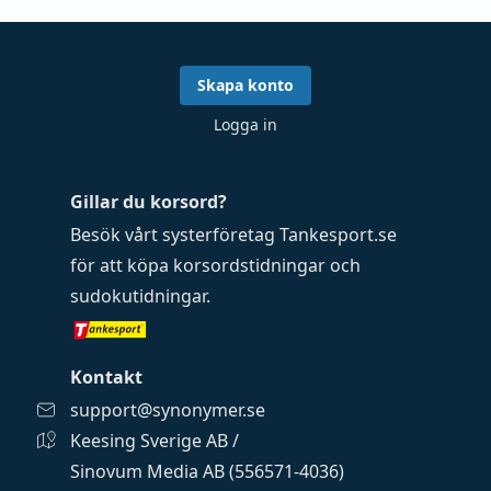
Skapa konto
Logga in
Gillar du korsord?
Besök vårt systerföretag
Tankesport.se
för att köpa
korsordstidningar
och
sudokutidningar
.
Kontakt
support@synonymer.se
Keesing Sverige AB /
Sinovum Media AB (556571-4036)