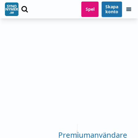
Skapa
Spel
konto
Premiumanvändare