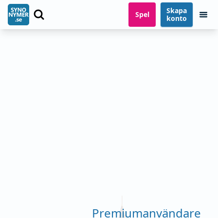
Skapa
Spel
konto
Premiumanvändare