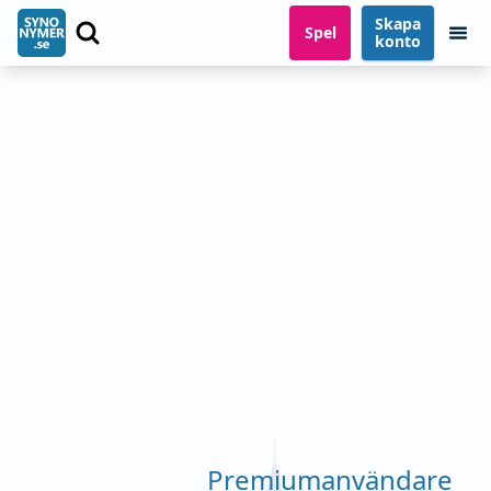
Skapa
Spel
konto
Premiumanvändare