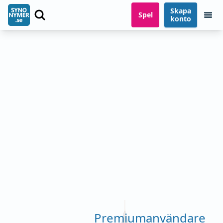
Skapa
Spel
konto
Premiumanvändare