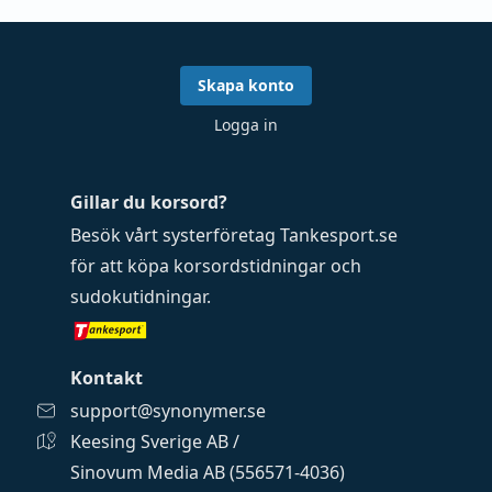
Skapa konto
Logga in
Gillar du korsord?
Besök vårt systerföretag
Tankesport.se
för att köpa
korsordstidningar
och
sudokutidningar
.
Kontakt
support@synonymer.se
Keesing Sverige AB /
Sinovum Media AB (556571-4036)