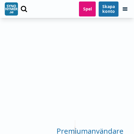
Skapa
Spel
konto
Premiumanvändare