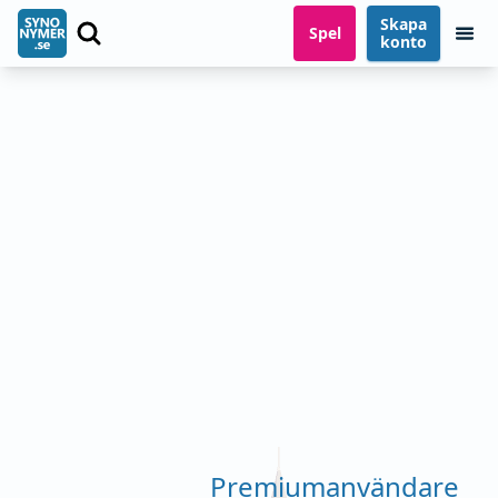
Skapa
Spel
konto
Premiumanvändare