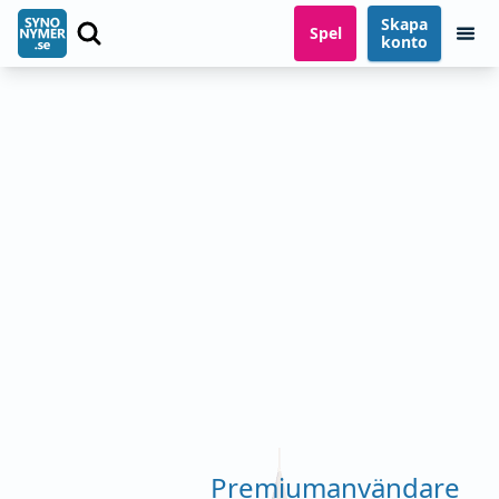
Skapa
Spel
konto
Premiumanvändare