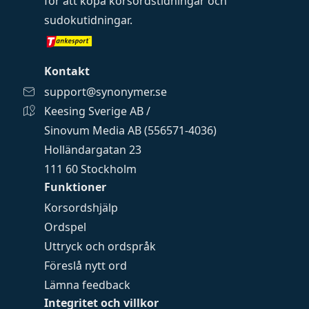
för att köpa
korsordstidningar
och
sudokutidningar
.
Kontakt
support@synonymer.se
Keesing Sverige AB /
Sinovum Media AB (556571-4036)
Holländargatan 23
111 60 Stockholm
Funktioner
Korsordshjälp
Ordspel
Uttryck och ordspråk
Föreslå nytt ord
Lämna feedback
Integritet och villkor