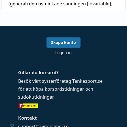
(general)
den osminkade sanningen [invariable];
Skapa konto
Logga in
Gillar du korsord?
Besök vårt systerföretag
Tankesport.se
för att köpa
korsordstidningar
och
sudokutidningar
.
Kontakt
support@synonymer.se