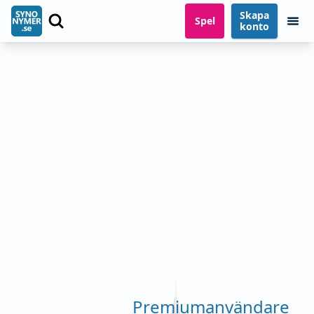
Skapa
Spel
konto
Premiumanvändare