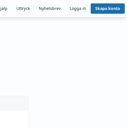
jälp
Uttryck
Nyhetsbrev
Logga in
Skapa konto