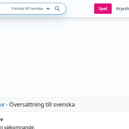
Spel
Kryssh
Franska till Svenska
ue
- Översättning till svenska
iv
n)
välkomnande
;