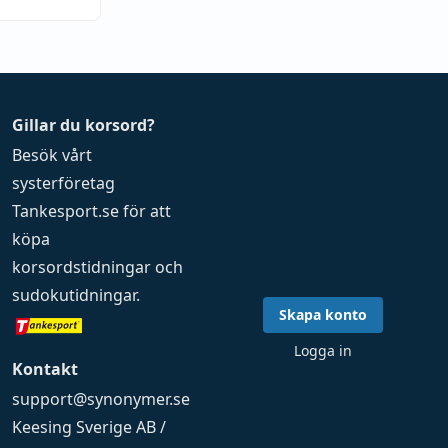
Gillar du korsord?
Besök vårt
systerföretag
Tankesport.se
för att
köpa
korsordstidningar
och
sudokutidningar
.
Skapa konto
Logga in
Kontakt
support@synonymer.se
Keesing Sverige AB /