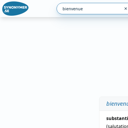
bienven
substant
(salutatio