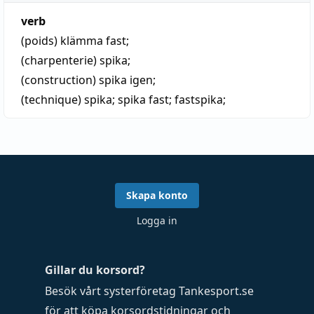
verb
(poids)
klämma fast;
(charpenterie)
spika
;
(construction)
spika igen;
(technique)
spika
;
spika fast
;
fastspika
;
Skapa konto
Logga in
Gillar du korsord?
Besök vårt systerföretag
Tankesport.se
för att köpa
korsordstidningar
och