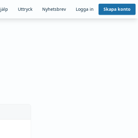
jälp
Uttryck
Nyhetsbrev
Logga in
Skapa konto