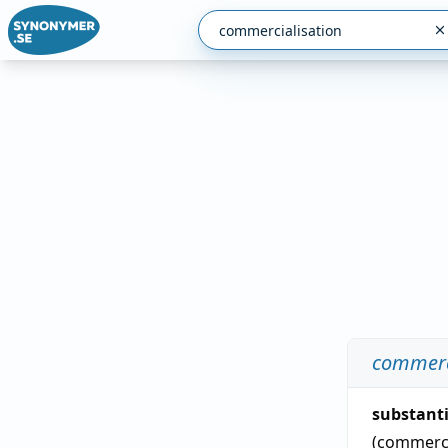
commerc
substant
(commerc