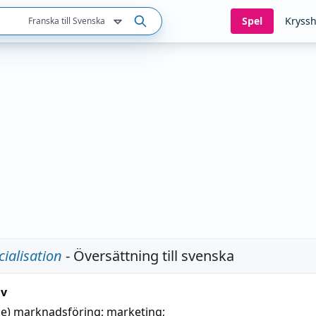
Spel
Kryssh
Franska till Svenska
ialisation
- Översättning till svenska
iv
e)
marknadsföring
;
marketing
;