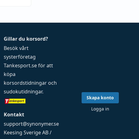
Gillar du korsord?
Besök vårt
systerföretag
Tankesport.se
för att
köpa
korsordstidningar
och
sudokutidningar
.
Skapa konto
Logga in
Kontakt
support@synonymer.se
Keesing Sverige AB /