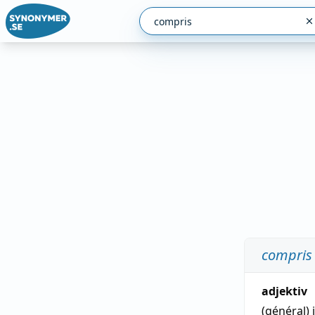
compris
adjektiv
(général)