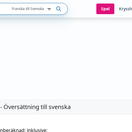
Spel
Kryssh
Franska till Svenska
- Översättning till svenska
inberäknad
;
inklusive
;