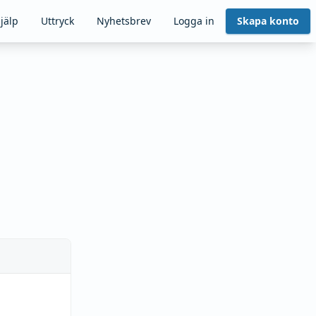
jälp
Uttryck
Nyhetsbrev
Logga in
Skapa konto