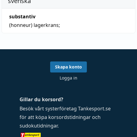
svenska
substantiv
(honneur)
lagerkrans
;
Skapa konto
Logga in
Gillar du korsord?
Besök vårt systerföretag
Tankesport.se
för att köpa
korsordstidningar
och
sudokutidningar
.