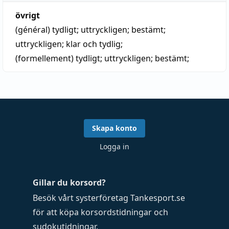
övrigt
(général)
tydligt;
uttryckligen
;
bestämt
;
uttryckligen
; klar och tydlig;
(formellement)
tydligt;
uttryckligen
;
bestämt
;
Skapa konto
Logga in
Gillar du korsord?
Besök vårt systerföretag
Tankesport.se
för att köpa
korsordstidningar
och
sudokutidningar
.