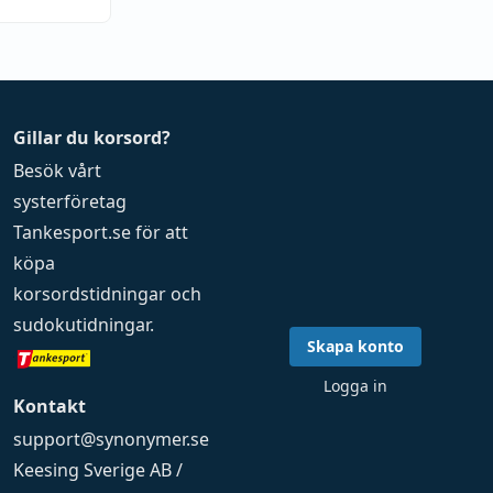
Gillar du korsord?
Besök vårt
systerföretag
Tankesport.se
för att
köpa
korsordstidningar
och
sudokutidningar
.
Skapa konto
Logga in
Kontakt
support@synonymer.se
Keesing Sverige AB /