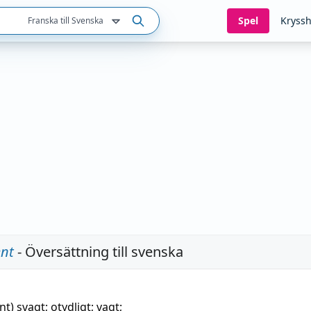
Spel
Kryssh
Franska till Svenska
ent
- Översättning till svenska
nt)
svagt;
otydligt
;
vagt
;