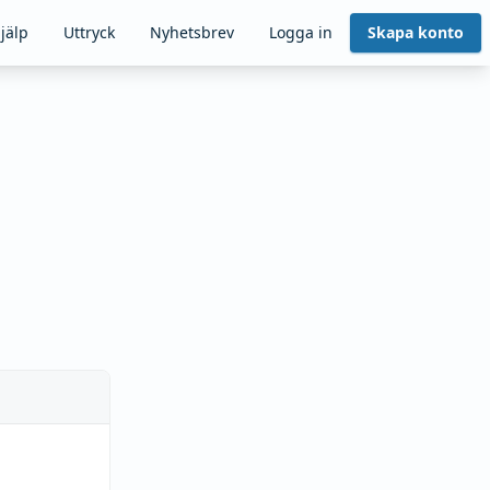
jälp
Uttryck
Nyhetsbrev
Logga in
Skapa konto