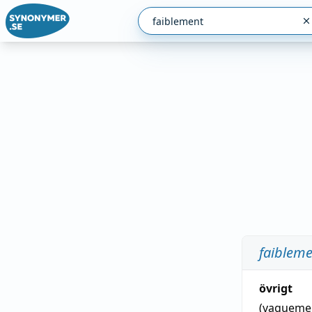
faiblem
övrigt
(vagueme