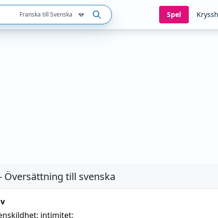
Spel
Kryssh
Franska till Svenska
- Översättning till svenska
iv
enskildhet
;
intimitet
;