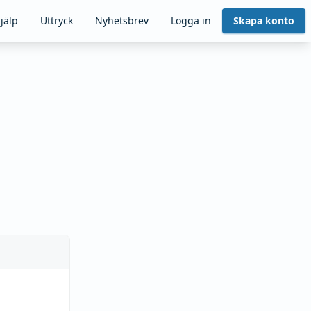
jälp
Uttryck
Nyhetsbrev
Logga in
Skapa konto