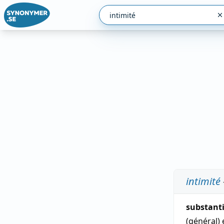
intimité
substant
(général)