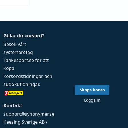
Gillar du korsord?
Besök vårt
systerföretag
Tankesport.se
för att
köpa
korsordstidningar
och
sudokutidningar
.
Skapa konto
Logga in
Kontakt
support@synonymer.se
Keesing Sverige AB /