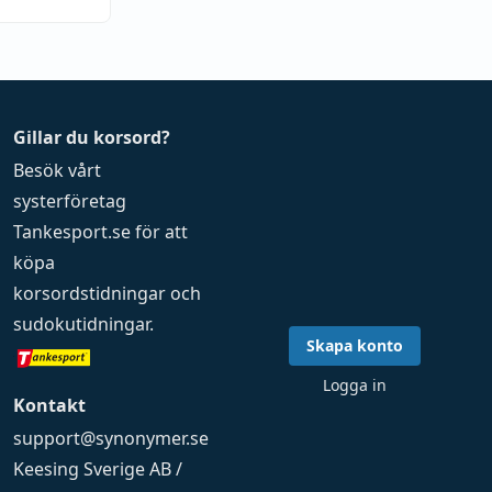
Gillar du korsord?
Besök vårt
systerföretag
Tankesport.se
för att
köpa
korsordstidningar
och
sudokutidningar
.
Skapa konto
Logga in
Kontakt
support@synonymer.se
Keesing Sverige AB /