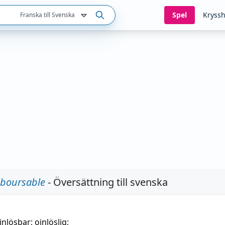
Spel
Kryssh
Franska till Svenska
boursable
- Översättning till svenska
inlösbar; oinlöslig;