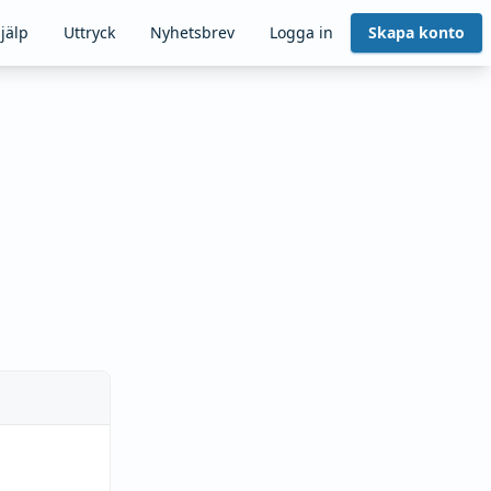
jälp
Uttryck
Nyhetsbrev
Logga in
Skapa konto