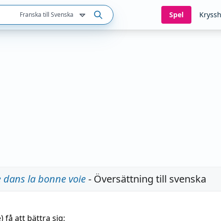
Spel
Kryssh
Franska till Svenska
 dans la bonne voie
- Översättning till svenska
e)
få att bättra sig;