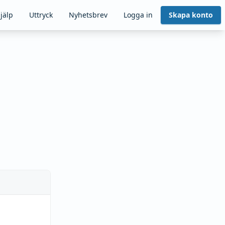
jälp
Uttryck
Nyhetsbrev
Logga in
Skapa konto