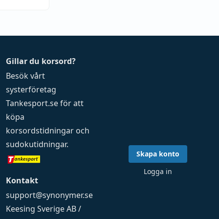
Gillar du korsord?
Besök vårt
systerföretag
Tankesport.se
för att
köpa
korsordstidningar
och
sudokutidningar
.
Skapa konto
Logga in
Kontakt
support@synonymer.se
Keesing Sverige AB /