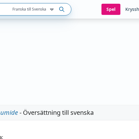
Spel
Kryssh
Franska till Svenska
humide
- Översättning till svenska
a
;