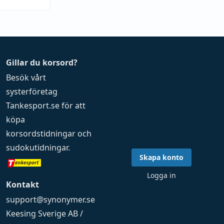
Gillar du korsord?
Besök vårt
systerföretag
Tankesport.se
för att
köpa
korsordstidningar
och
sudokutidningar
.
Skapa konto
Logga in
Kontakt
support@synonymer.se
Keesing Sverige AB /