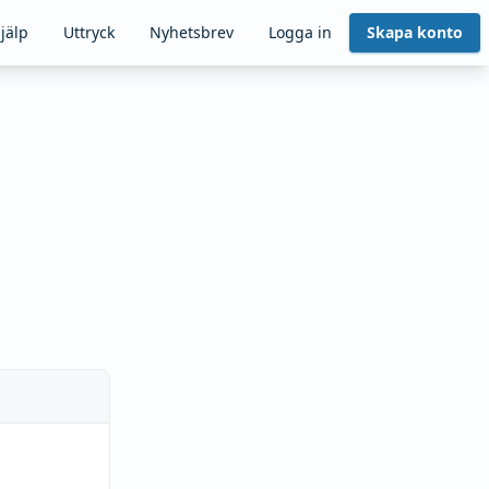
jälp
Uttryck
Nyhetsbrev
Logga in
Skapa konto