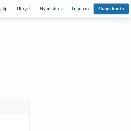
jälp
Uttryck
Nyhetsbrev
Logga in
Skapa konto