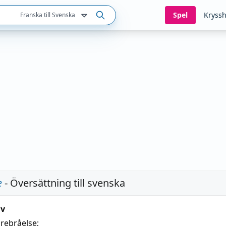
Spel
Kryssh
Franska till Svenska
e
- Översättning till svenska
iv
örebråelse
;