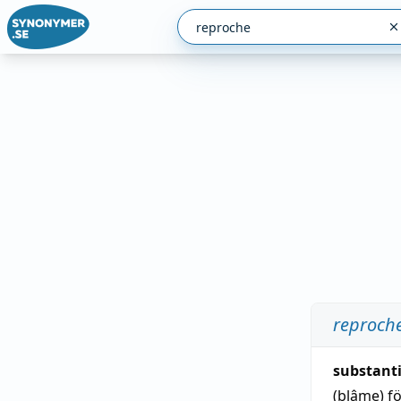
reproch
substant
(blâme)
f