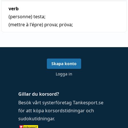
verb
(personne)
testa
;
(mettre à l'épre)
prova
;
pröva
;
Skapa konto
Logga in
Gillar du korsord?
Besök vårt systerföretag
Tankesport.se
för att köpa
korsordstidningar
och
sudokutidningar
.