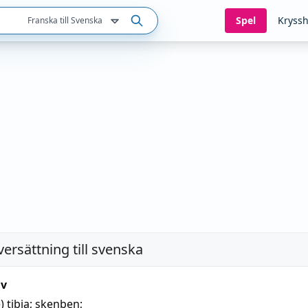
Spel
Kryssh
Franska till Svenska
versättning till svenska
iv
e)
tibia;
skenben
;