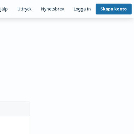
jälp
Uttryck
Nyhetsbrev
Logga in
Skapa konto