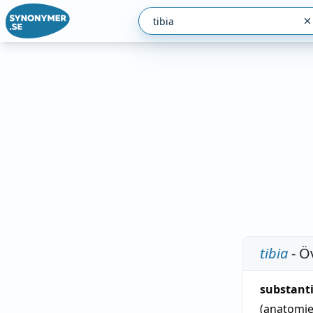
tibia
- Ö
substant
(anatomi