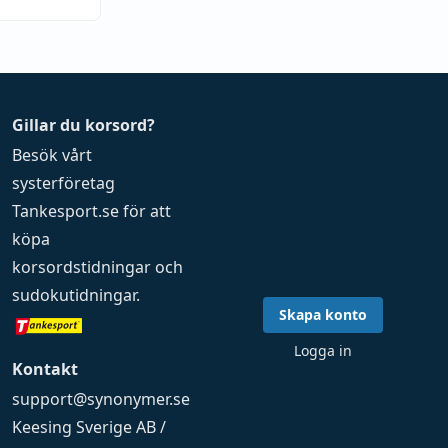
Gillar du korsord?
Besök vårt
systerföretag
Tankesport.se
för att
köpa
korsordstidningar
och
sudokutidningar
.
Skapa konto
Logga in
Kontakt
support@synonymer.se
Keesing Sverige AB /