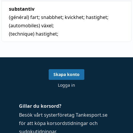
substantiv
(général)
fart
;
snabbhet
;
kvickhet
;
hastighet
;
(automobiles)
växel
;
(technique)
hastighet
;
Skapa konto
Logga in
Gillar du korsord?
Besök vårt systerföretag
Tankesport.se
för att köpa
korsordstidningar
och
sudokutidningar
.