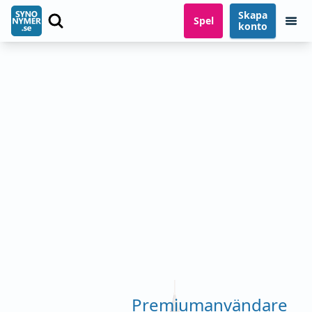
Skapa
Spel
konto
Premiumanvändare